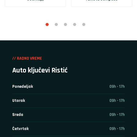
// RADNO VREME
Auto ključevi Ristić
Ponedeljak
09h - 17h
Utorak
09h - 17h
Sreda
09h - 17h
Četvrtak
09h - 17h