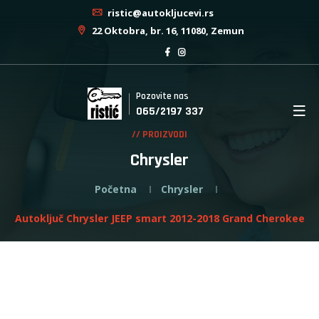
ristic@autokljucevi.rs
22 Oktobra, br. 16, 11080, Zemun
Pozovite nas
065/2197 337
// PROIZVODI
Chrysler
Početna
Chrysler
Autoključ Chrysler JEEP smart 2012-2018 Grand Cherokee