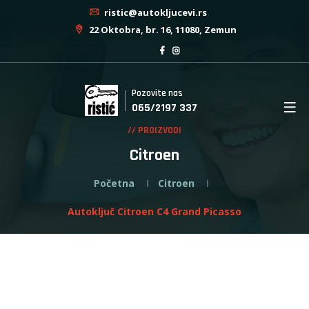
ristic@autokljucevi.rs
22 Oktobra, br. 16, 11080, Zemun
Pozovite nas
065/2197 337
// PROIZVODI
Citroen
Početna
Citroen
Autoključ Citroen C4 Grand Picasso