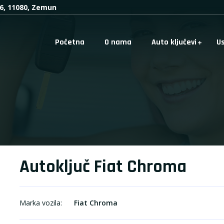
16, 11080, Zemun
Početna
O nama
Auto ključevi
U
Autoključ Fiat Chroma
Marka vozila:
Fiat Chroma