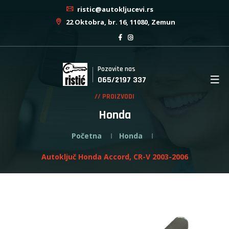
ristic@autokljucevi.rs
22 Oktobra, br. 16, 11080, Zemun
Pozovite nas
065/2197 337
// PROIZVODI
Honda
Početna
Honda
Autoključ Honda Accord, CR-V 2003-2006