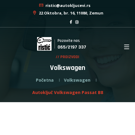
ristic@autokljucevi.rs
22 Oktobra, br. 16, 11080, Zemun
Pozovite nas
065/2197 337
// PROIZVODI
Volkswagen
Početna
Volkswagen
Autoključ Volkswagen Passat B8