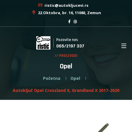
ristic@autokljucevi.rs
22 Oktobra, br. 16, 11080, Zemun
Pozovite nas
065/2197 337
// PROIZVODI
Opel
Početna
Opel
Autoključ Opel Crossland X, Grandland X 2017-2020